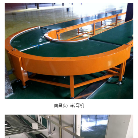
南昌皮带转弯机