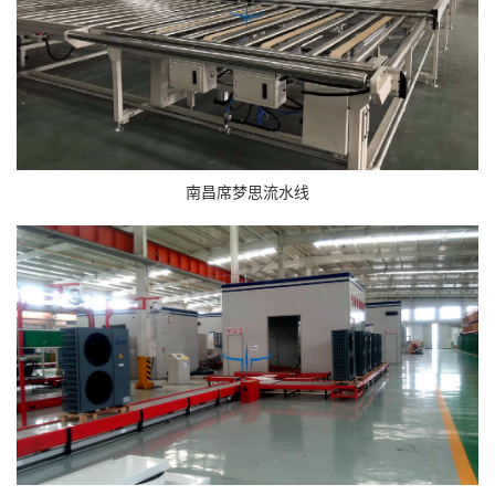
南昌席梦思流水线